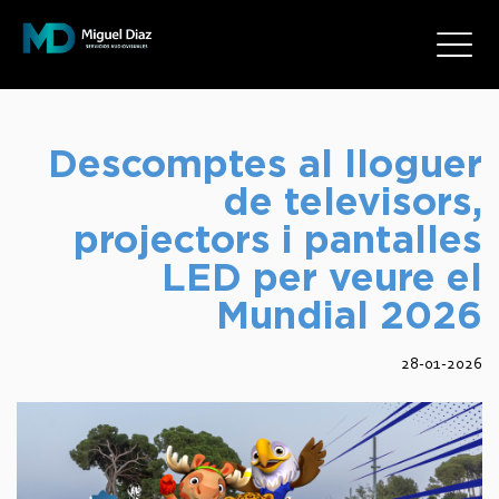
Descomptes al lloguer
de televisors,
projectors i pantalles
LED per veure el
Mundial 2026
28-01-2026