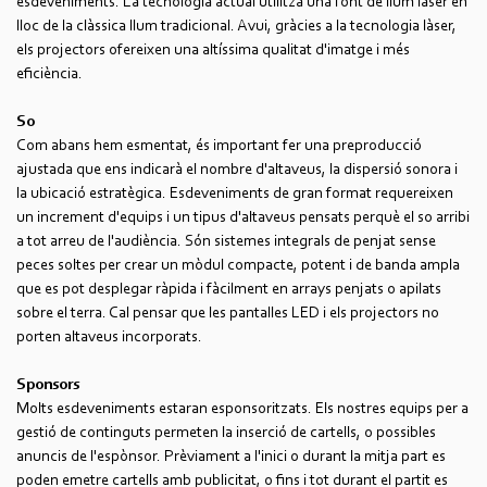
esdeveniments. La tecnologia actual utilitza una font de llum làser en
lloc de la clàssica llum tradicional. Avui, gràcies a la tecnologia làser,
els projectors ofereixen una altíssima qualitat d'imatge i més
eficiència.
So
Com abans hem esmentat, és important fer una preproducció
ajustada que ens indicarà el nombre d'altaveus, la dispersió sonora i
la ubicació estratègica. Esdeveniments de gran format requereixen
un increment d'equips i un tipus d'altaveus pensats perquè el so arribi
a tot arreu de l'audiència. Són sistemes integrals de penjat sense
peces soltes per crear un mòdul compacte, potent i de banda ampla
que es pot desplegar ràpida i fàcilment en arrays penjats o apilats
sobre el terra. Cal pensar que les pantalles LED i els projectors no
porten altaveus incorporats.
Sponsors
Molts esdeveniments estaran esponsoritzats. Els nostres equips per a
gestió de continguts permeten la inserció de cartells, o possibles
anuncis de l'espònsor. Prèviament a l'inici o durant la mitja part es
poden emetre cartells amb publicitat, o fins i tot durant el partit es