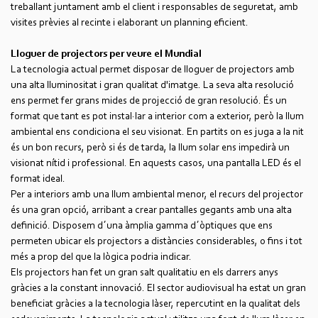
treballant juntament amb el client i responsables de seguretat, amb
visites prèvies al recinte i elaborant un planning eficient.
Lloguer de projectors per veure el Mundial
La tecnologia actual permet disposar de lloguer de projectors amb
una alta lluminositat i gran qualitat d'imatge. La seva alta resolució
ens permet fer grans mides de projecció de gran resolució. És un
format que tant es pot instal·lar a interior com a exterior, però la llum
ambiental ens condiciona el seu visionat. En partits on es juga a la nit
és un bon recurs, però si és de tarda, la llum solar ens impedirà un
visionat nítid i professional. En aquests casos, una pantalla LED és el
format ideal.
Per a interiors amb una llum ambiental menor, el recurs del projector
és una gran opció, arribant a crear pantalles gegants amb una alta
definició. Disposem d´una àmplia gamma d´òptiques que ens
permeten ubicar els projectors a distàncies considerables, o fins i tot
més a prop del que la lògica podria indicar.
Els projectors han fet un gran salt qualitatiu en els darrers anys
gràcies a la constant innovació. El sector audiovisual ha estat un gran
beneficiat gràcies a la tecnologia làser, repercutint en la qualitat dels