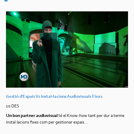
Gestió d'Espais Vs Instal·lacions Audiovisuals Fixes
10 DES
Un bon
partner
audiovisual
té el Know-how
tant
per
dur
a
terme
instal·lacions
fixes
com
per gestionar
espais
...