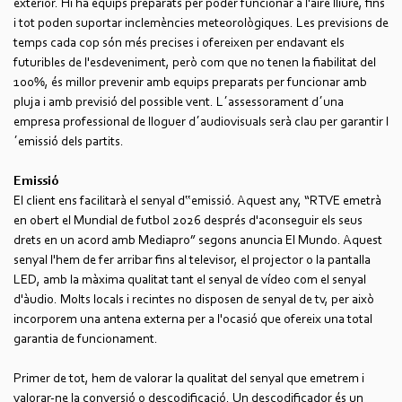
exterior. Hi ha equips preparats per poder funcionar a l'aire lliure, fins
i tot poden suportar inclemències meteorològiques. Les previsions de
temps cada cop són més precises i ofereixen per endavant els
futuribles de l'esdeveniment, però com que no tenen la fiabilitat del
100%, és millor prevenir amb equips preparats per funcionar amb
pluja i amb previsió del possible vent. L´assessorament d´una
empresa professional de lloguer d´audiovisuals serà clau per garantir l
´emissió dels partits.
Emissió
El client ens facilitarà el senyal d‟emissió. Aquest any, “RTVE emetrà
en obert el Mundial de futbol 2026 després d'aconseguir els seus
drets en un acord amb Mediapro” segons anuncia El Mundo. Aquest
senyal l'hem de fer arribar fins al televisor, el projector o la pantalla
LED, amb la màxima qualitat tant el senyal de vídeo com el senyal
d'àudio. Molts locals i recintes no disposen de senyal de tv, per això
incorporem una antena externa per a l'ocasió que ofereix una total
garantia de funcionament.
Primer de tot, hem de valorar la qualitat del senyal que emetrem i
valorar-ne la conversió o descodificació. Un descodificador és un