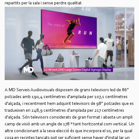
repartits per la sala i sense perdre qualitat.
A MD Serveis Audiovisuals disposem de grans televisors led de 86”
polzades amb 190,4 centímetres d'amplada per 107,1 centímetres
d'alçada, i recentment hem adquirit televisors de 98” polzades que es
tradueixen en 248,9 centímetres d'amplada per 217 centímetres
d'alçada. Són televisors considerats de gran format i abasta un ampli
camp de visió amb un angle de 178 º tant horitzontal com vertical. Un
altre condicionant a la seva elecció és que incorpora el so, per la qual
cosa en recintes tancats pot ser suficient sense haver d'instal·lar un