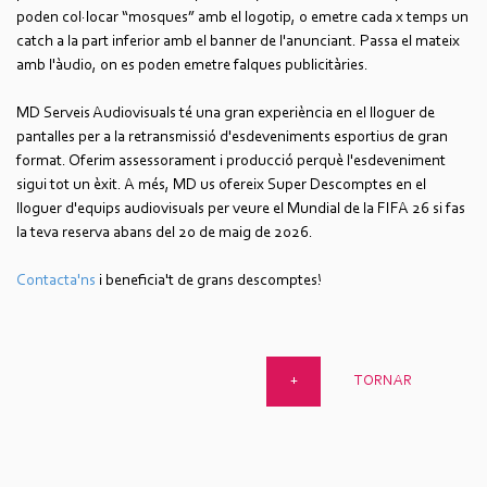
poden col·locar “mosques” amb el logotip, o emetre cada x temps un
catch a la part inferior amb el banner de l'anunciant. Passa el mateix
amb l'àudio, on es poden emetre falques publicitàries.
MD Serveis Audiovisuals té una gran experiència en el lloguer de
pantalles per a la retransmissió d'esdeveniments esportius de gran
format. Oferim assessorament i producció perquè l'esdeveniment
sigui tot un èxit. A més, MD us ofereix Super Descomptes en el
lloguer d'equips audiovisuals per veure el Mundial de la FIFA 26 si fas
la teva reserva abans del 20 de maig de 2026.
Contacta'ns
i beneficia't de grans descomptes!
TORNAR