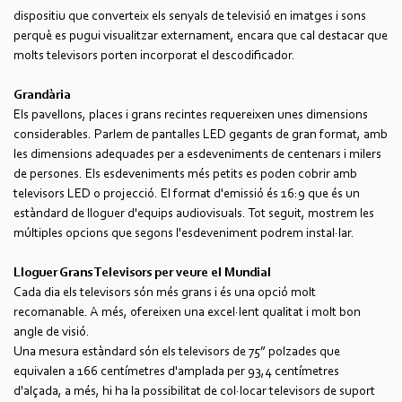
dispositiu que converteix els senyals de televisió en imatges i sons
perquè es pugui visualitzar externament, encara que cal destacar que
molts televisors porten incorporat el descodificador.
Grandària
Els pavellons, places i grans recintes requereixen unes dimensions
considerables. Parlem de pantalles LED gegants de gran format, amb
les dimensions adequades per a esdeveniments de centenars i milers
de persones. Els esdeveniments més petits es poden cobrir amb
televisors LED o projecció. El format d'emissió és 16:9 que és un
estàndard de lloguer d'equips audiovisuals. Tot seguit, mostrem les
múltiples opcions que segons l'esdeveniment podrem instal·lar.
Lloguer Grans Televisors per veure el Mundial
Cada dia els televisors són més grans i és una opció molt
recomanable. A més, ofereixen una excel·lent qualitat i molt bon
angle de visió.
Una mesura estàndard són els televisors de 75” polzades que
equivalen a 166 centímetres d'amplada per 93,4 centímetres
d'alçada, a més, hi ha la possibilitat de col·locar televisors de suport